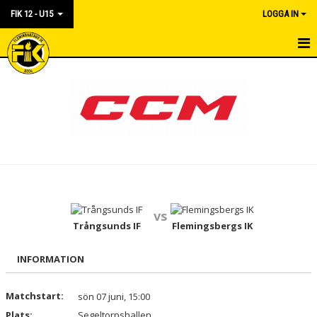
FIK 12 - U15
LOGGA IN
HEM
KALENDER
MATCHER
TRUPPEN
vs
Trångsunds IF
Flemingsbergs IK
INFORMATION
Matchstart:
sön 07 juni, 15:00
Plats:
Segeltorpshallen