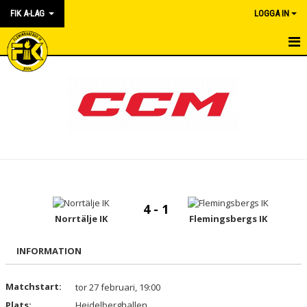
FIK A-LAG
LOGGA IN
HEM
NYHETER
KALENDER
TRUPPEN
GÄSTBOK
4 - 1
BILDGALLERI
Norrtälje IK
Flemingsbergs IK
DOKUMENT
INFORMATION
KONTAKT
Matchstart:
tor 27 februari, 19:00
Plats:
MATCHER
Heidelberghallen