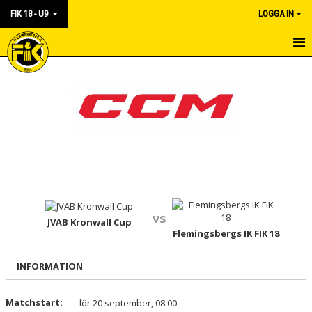
FIK 18 - U9
LOGGA IN
HEM
NYHETER
KALENDER
MATCHER
TRUPPEN
vs
BILDGALLERI
JVAB Kronwall Cup
Flemingsbergs IK FIK 18
DOKUMENT
INFORMATION
KONTAKT
Matchstart:
lör 20 september, 08:00