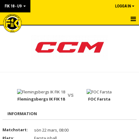
FIK 18 - U9
LOGGA IN
HEM
NYHETER
KALENDER
MATCHER
TRUPPEN
vs
BILDGALLERI
Flemingsbergs IK FIK 18
FOC Farsta
DOKUMENT
INFORMATION
KONTAKT
Matchstart:
sön 22 mars, 08:00
Plats:
Farsta ishall