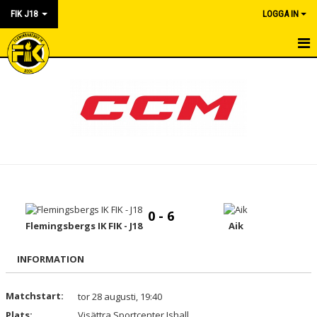
FIK J18
LOGGA IN
HEM
NYHETER
KALENDER
KONTAKT
TRUPPEN
0 - 6
MATCHER
Flemingsbergs IK FIK - J18
Aik
SEKRETERIAT
INFORMATION
DOKUMENT
Matchstart:
tor 28 augusti, 19:40
Plats:
BILDGALLERI
Visättra Sportcenter Ishall