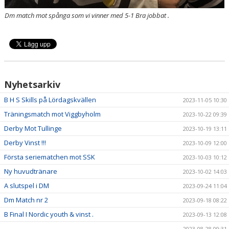
Dm match mot spånga som vi vinner med 5-1 Bra jobbat .
Nyhetsarkiv
B H S Skills på Lördagskvällen
2023-11-05 10:30
Träningsmatch mot Viggbyholm
2023-10-22 09:39
Derby Mot Tullinge
2023-10-19 13:11
Derby Vinst !!!
2023-10-09 12:00
Första seriematchen mot SSK
2023-10-03 10:12
Ny huvudtränare
2023-10-02 14:03
A slutspel i DM
2023-09-24 11:04
Dm Match nr 2
2023-09-18 08:22
B Final I Nordic youth & vinst .
2023-09-13 12:08
2023-08-28 09:31