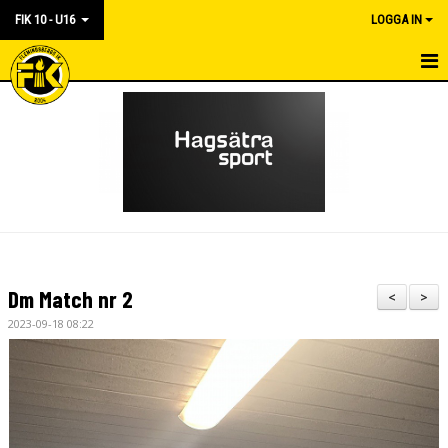
FIK 10 - U16
LOGGA IN
HEM
NYHETER
KALENDER
BILDGALLERI
TRUPPEN
Dm Match nr 2
<
>
DOKUMENT
2023-09-18 08:22
KONTAKT