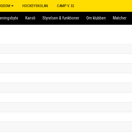
NGDOM
HOCKEYSKOLAN
CAMP V. 32
reningsbyte
Kansli
Styrelsen & funktioner
Om klubben
Matcher