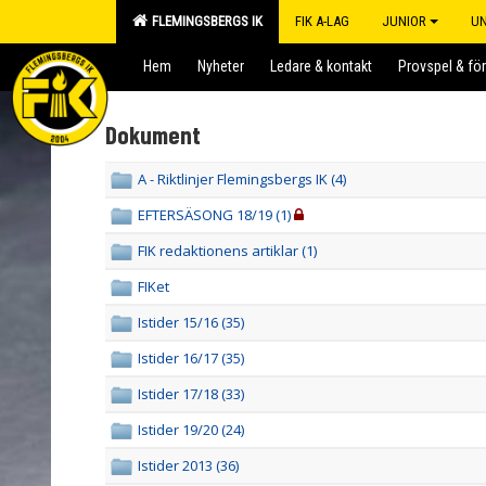
FLEMINGSBERGS IK
FIK A-LAG
JUNIOR
U
Hem
Nyheter
Ledare & kontakt
Provspel & fö
Dokument
A - Riktlinjer Flemingsbergs IK (4)
EFTERSÄSONG 18/19 (1)
FIK redaktionens artiklar (1)
FIKet
Istider 15/16 (35)
Istider 16/17 (35)
Istider 17/18 (33)
Istider 19/20 (24)
Istider 2013 (36)