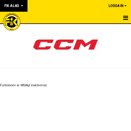
FIK A-LAG
LOGGA IN
HEM
NYHETER
KALENDER
TRUPPEN
GÄSTBOK
Funktionen är tillfälligt inaktiverad.
BILDGALLERI
DOKUMENT
KONTAKT
MATCHER