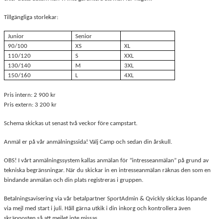
Tillgängliga storlekar:
Junior
Senior
90/100
XS
XL
110/120
S
XXL
130/140
M
3XL
150/160
L
4XL
Pris intern: 2 900 kr
Pris extern: 3 200 kr
Schema skickas ut senast två veckor före campstart.
Anmäl er på vår anmälningssida! Välj Camp och sedan din årskull.
OBS! I vårt anmälningssystem kallas anmälan för ”intresseanmälan” på grund av
tekniska begränsningar. När du skickar in en intresseanmälan räknas den som en
bindande anmälan och din plats registreras i gruppen.
Betalningsavisering via vår betalpartner SportAdmin & Qvickly skickas löpande
via mejl med start i juli. Håll gärna utkik i din inkorg och kontrollera även
skräpposten så att mejlet inte missas.