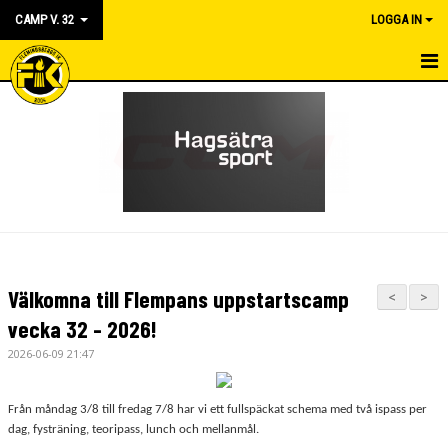
CAMP V. 32
LOGGA IN
HEM
KALENDER
NYHETER
Välkomna till Flempans uppstartscamp
<
>
vecka 32 - 2026!
2026-06-09 21:47
Från måndag 3/8 till fredag 7/8 har vi ett fullspäckat schema med två ispass per
dag, fysträning, teoripass, lunch och mellanmål.