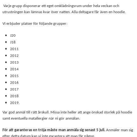
Varje grupp disponerar ett eget omklädningsrum under hela veckan och
utrustningen kan lämnas kvar över natten. Alla deltagare får även en hoodie.
Vi erbjuder platser för följande grupper:
J20
J18
2011
2012
2013
2014
2015
2016
2017
2018
2019.
Var god anmäl till rätt årskull. Missa inte heller att ange önskad storlek på hoodie
samt eventuella matallergier när ni gör anmälan.
För att garanteras en tröja måste man anmäla sig senast 5 juli.
Anmäler man sig
efter detta datum kan vi inte garantera att man får någon.