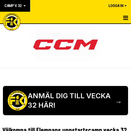
CAMP V. 32
LOGGA IN
HEM
KALENDER
NYHETER
ANMÄL DIG TILL VECKA
→
32 HÄR!
Välkomna till Flempans uppstartscamp vecka 32