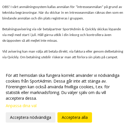
OBS! I vårt anmälningssystem kallas anmälan för ”intresseanmälan” på grund av
tekniska begränsningar. När du skickar in en intresseanmälan räknas den som en
bindande anmälan och din plats registreras i gruppen.
Betalningsavisering via vår betalpartner SportAdmin & Qvickly skickas löpande
via mejl med start i juli. Håll gärna utkik i din inkorg och kontrollera även
skräpposten så att mejlet inte missas.
Vid avisering kan man välja att betala direkt, via faktura eller genom delbetalning
via Qvickly. Om betalning uteblir riskerar man att förlora sin plats på campet.
Anmälan gäller hela vecka 32. Avgiften avser hela träningsperioden och
påverkas inte av enskilda frånvarotillfällen. Vi gör inga avdrag eller
För att hemsidan ska fungera korrekt använder vi nödvändiga
återbetalningar vid sjukdom, skada, annan frånvaro eller om spelaren väljer att
cookies från SportAdmin. Dessa går inte att stänga av.
avbryta sitt deltagande under perioden.
Föreningen kan också använda frivilliga cookies, t.ex. för
statistik eller marknadsföring. Du väljer själv om du vill
acceptera dessa.
Anpassa dina val
Cookie-
Gå till
inställningar
Webbversion
Acceptera nödvändiga
Acceptera alla