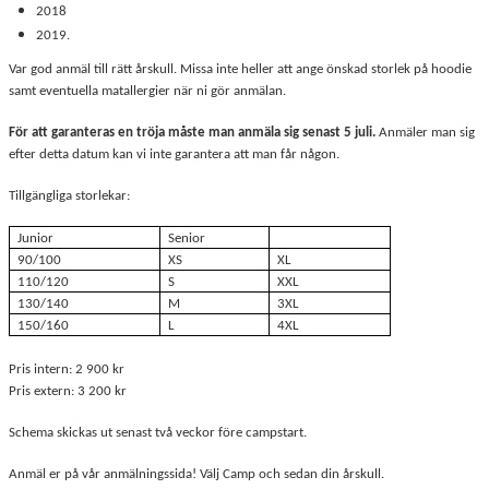
2018
2019.
Var god anmäl till rätt årskull. Missa inte heller att ange önskad storlek på hoodie
samt eventuella matallergier när ni gör anmälan.
För att garanteras en tröja måste man anmäla sig senast 5 juli.
Anmäler man sig
efter detta datum kan vi inte garantera att man får någon.
Tillgängliga storlekar:
Junior
Senior
90/100
XS
XL
110/120
S
XXL
130/140
M
3XL
150/160
L
4XL
Pris intern: 2 900 kr
Pris extern: 3 200 kr
Schema skickas ut senast två veckor före campstart.
Anmäl er på vår anmälningssida! Välj Camp och sedan din årskull.