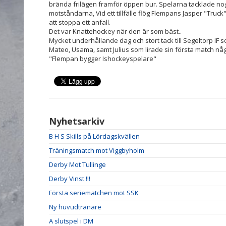
brända frilägen framför öppen bur. Spelarna tacklade no
motståndarna, Vid ett tillfälle flög Flempans Jasper "Truck
att stoppa ett anfall.
Det var Knattehockey när den är som bäst..
Mycket underhållande dag och stort tack till Segeltorp IF so
Mateo, Usama, samt Julius som lirade sin första match någ
"Flempan bygger Ishockeyspelare"
Nyhetsarkiv
B H S Skills på Lördagskvällen
Träningsmatch mot Viggbyholm
Derby Mot Tullinge
Derby Vinst !!!
Första seriematchen mot SSK
Ny huvudtränare
A slutspel i DM