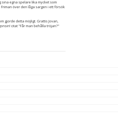
g sina egna spelare lika mycket som
" Friman över den låga sargen i ett försök
m gjorde detta möjligt. Grattis Jovan,
onsin! citat "Får man behålla tröjan?"