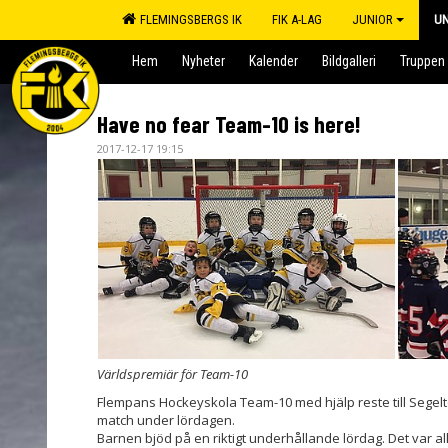
FLEMINGSBERGS IK
FIK A-LAG
JUNIOR
U
Hem
Nyheter
Kalender
Bildgalleri
Truppen
Have no fear Team-10 is here!
2017-12-17 19:15
Världspremiär för Team-10
Flempans Hockeyskola Team-10 med hjälp reste till Segelto
match under lördagen.
Barnen bjöd på en riktigt underhållande lördag. Det var al