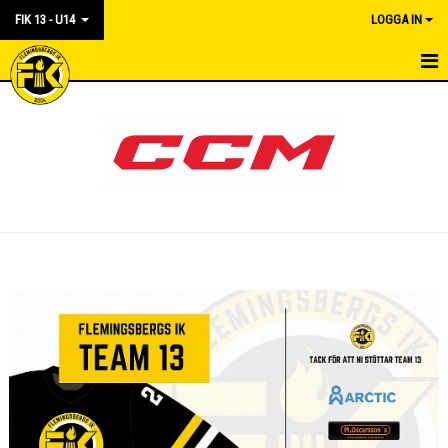
FIK 13 - U14
LOGGA IN
HEM
KALENDER
MATCHER
TRUPPEN
KONTAKT