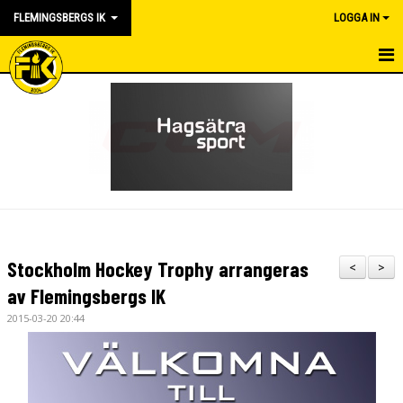
FLEMINGSBERGS IK
LOGGA IN
HEM
NYHETER
LEDARE & KONTAKT
PROVSPEL & FÖRENINGSBYTE
KANSLI
Stockholm Hockey Trophy arrangeras
<
>
STYRELSEN & FUNKTIONER
av Flemingsbergs IK
2015-03-20 20:44
OM KLUBBEN
MATCHER
KALENDER