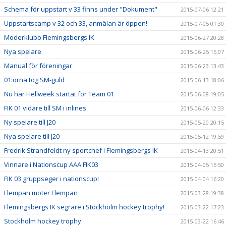
Schema för uppstart v 33 finns under "Dokument"
2015-07-06 12:21
Uppstartscamp v 32 och 33, anmälan är öppen!
2015-07-05 01:30
Moderklubb Flemingsbergs IK
2015-06-27 20:28
Nya spelare
2015-06-25 15:07
Manual för föreningar
2015-06-23 13:43
01:orna tog SM-guld
2015-06-13 18:06
Nu har Hellweek startat för Team 01
2015-06-08 19:05
FIK 01 vidare till SM i inlines
2015-06-06 12:33
Ny spelare till J20
2015-05-20 20:15
Nya spelare till J20
2015-05-12 19:59
Fredrik Strandfeldt ny sportchef i Flemingsbergs IK
2015-04-13 20:51
Vinnare i Nationscup AAA FIK03
2015-04-05 15:50
FIK 03 gruppseger i nationscup!
2015-04-04 16:20
Flempan möter Flempan
2015-03-28 19:38
Flemingsbergs IK segrare i Stockholm hockey trophy!
2015-03-22 17:23
Stockholm hockey trophy
2015-03-22 16:46