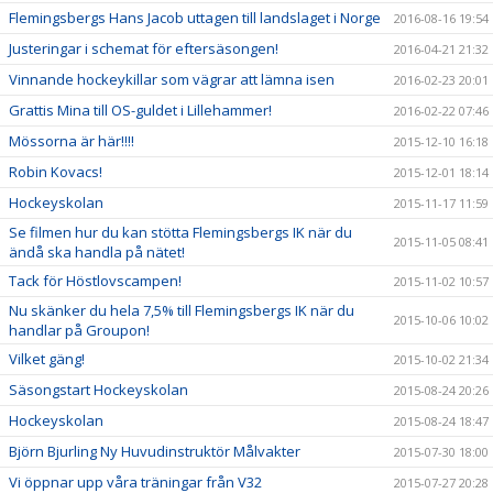
Flemingsbergs Hans Jacob uttagen till landslaget i Norge
2016-08-16 19:54
Justeringar i schemat för eftersäsongen!
2016-04-21 21:32
Vinnande hockeykillar som vägrar att lämna isen
2016-02-23 20:01
Grattis Mina till OS-guldet i Lillehammer!
2016-02-22 07:46
Mössorna är här!!!!
2015-12-10 16:18
Robin Kovacs!
2015-12-01 18:14
Hockeyskolan
2015-11-17 11:59
Se filmen hur du kan stötta Flemingsbergs IK när du
2015-11-05 08:41
ändå ska handla på nätet!
Tack för Höstlovscampen!
2015-11-02 10:57
Nu skänker du hela 7,5% till Flemingsbergs IK när du
2015-10-06 10:02
handlar på Groupon!
Vilket gäng!
2015-10-02 21:34
Säsongstart Hockeyskolan
2015-08-24 20:26
Hockeyskolan
2015-08-24 18:47
Björn Bjurling Ny Huvudinstruktör Målvakter
2015-07-30 18:00
Vi öppnar upp våra träningar från V32
2015-07-27 20:28