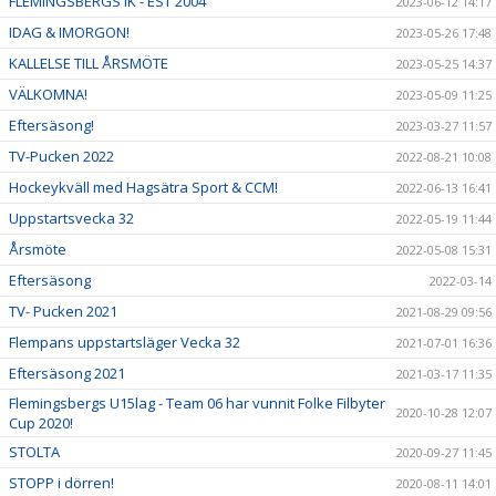
FLEMINGSBERGS IK - EST 2004
2023-06-12 14:17
IDAG & IMORGON!
2023-05-26 17:48
KALLELSE TILL ÅRSMÖTE
2023-05-25 14:37
VÄLKOMNA!
2023-05-09 11:25
Eftersäsong!
2023-03-27 11:57
TV-Pucken 2022
2022-08-21 10:08
Hockeykväll med Hagsätra Sport & CCM!
2022-06-13 16:41
Uppstartsvecka 32
2022-05-19 11:44
Årsmöte
2022-05-08 15:31
Eftersäsong
2022-03-14
TV- Pucken 2021
2021-08-29 09:56
Flempans uppstartsläger Vecka 32
2021-07-01 16:36
Eftersäsong 2021
2021-03-17 11:35
Flemingsbergs U15lag - Team 06 har vunnit Folke Filbyter
2020-10-28 12:07
Cup 2020!
STOLTA
2020-09-27 11:45
STOPP i dörren!
2020-08-11 14:01