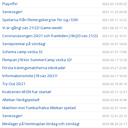
Playoffs!
2022-03-16 09:22
Serieseger!
2021-11-23 09:09
Spelarna från Flemingsberg tar för sig i SSK!
2021-09-11 12:22
Vi är igång! säs 21/22! Game-week!
2021-08-23 17:16
Coronasäsongen 20/21 och framtiden J18+J20 säs 21/22
2021-01-22 10:51
Seriepremiär på söndag!
2020-10-01 16:06
Schema camp vecka 32
2020-07-31 17:00
Flempan J18 kör SummerCamp vecka 32!
2020-06-17 12:55
Första träningsmatcherna inbokade!
2020-05-27 22:00
Informationsmöte J18 säs 20/21!
2020-04-17 10:06
Try-Out 20/21
2020-03-19 20:16
Kvalserien till Elit har startat!
2020-03-11 12:37
Allettan färdigspelad!
2020-03-04 10:49
Matchen mot Tumba/halva Allettan spelad
2020-02-01 16:41
Serieseger!
2019-12-01 23:15
Miniläger på hemmaplan lördag och söndag!
2019-08-29 22:17