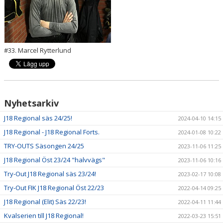
#33. Marcel Rytterlund
Nyhetsarkiv
J18 Regional säs 24/25!
2024-04-10 14:15
J18 Regional - J18 Regional Forts.
2024-01-08 10:22
TRY-OUTS Säsongen 24/25
2023-11-06 11:25
J18 Regional Öst 23/24 "halvvägs"
2023-11-06 10:16
Try-Out J18 Regional säs 23/24!
2023-02-17 10:08
Try-Out FIK J18 Regional Öst 22/23
2022-04-14 09:25
J18 Regional (Elit) Säs 22/23!
2022-04-11 11:44
Kvalserien till J18 Regional!
2022-03-23 15:51