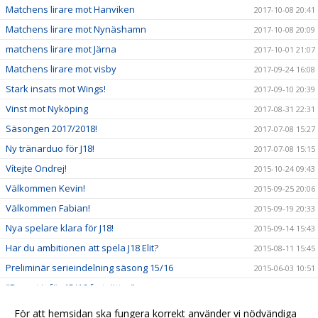
Matchens lirare mot Hanviken
2017-10-08 20:41
Matchens lirare mot Nynäshamn
2017-10-08 20:09
matchens lirare mot Järna
2017-10-01 21:07
Matchens lirare mot visby
2017-09-24 16:08
Stark insats mot Wings!
2017-09-10 20:39
Vinst mot Nyköping
2017-08-31 22:31
Säsongen 2017/2018!
2017-07-08 15:27
Ny tränarduo för J18!
2017-07-08 15:15
Vítejte Ondrej!
2015-10-24 09:43
Välkommen Kevin!
2015-09-25 20:06
Välkommen Fabian!
2015-09-19 20:33
Nya spelare klara för J18!
2015-09-14 15:43
Har du ambitionen att spela J18 Elit?
2015-08-11 15:45
Preliminär serieindelning säsong 15/16
2015-06-03 10:51
"Bygget inför 15/16 fortsätter"
2015-04-18 09:50
Anmäl frånvaro
2014-12-01 10:10
För att hemsidan ska fungera korrekt använder vi nödvändiga