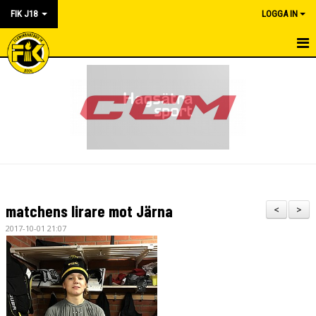
FIK J18
LOGGA IN
HEM
NYHETER
KALENDER
KONTAKT
TRUPPEN
matchens lirare mot Järna
<
>
MATCHER
2017-10-01 21:07
SEKRETERIAT
DOKUMENT
BILDGALLERI