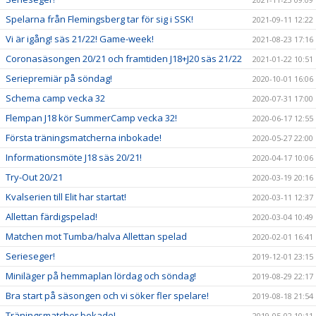
Spelarna från Flemingsberg tar för sig i SSK!
2021-09-11 12:22
Vi är igång! säs 21/22! Game-week!
2021-08-23 17:16
Coronasäsongen 20/21 och framtiden J18+J20 säs 21/22
2021-01-22 10:51
Seriepremiär på söndag!
2020-10-01 16:06
Schema camp vecka 32
2020-07-31 17:00
Flempan J18 kör SummerCamp vecka 32!
2020-06-17 12:55
Första träningsmatcherna inbokade!
2020-05-27 22:00
Informationsmöte J18 säs 20/21!
2020-04-17 10:06
Try-Out 20/21
2020-03-19 20:16
Kvalserien till Elit har startat!
2020-03-11 12:37
Allettan färdigspelad!
2020-03-04 10:49
Matchen mot Tumba/halva Allettan spelad
2020-02-01 16:41
Serieseger!
2019-12-01 23:15
Miniläger på hemmaplan lördag och söndag!
2019-08-29 22:17
Bra start på säsongen och vi söker fler spelare!
2019-08-18 21:54
Träningsmatcher bokade!
2019-05-02 10:11