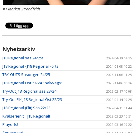
#1 Markus Strandfeldt
Nyhetsarkiv
J18 Regional säs 24/25!
2024-04-10 14:15
J18 Regional - J18 Regional Forts.
2024-01-08 10:22
TRY-OUTS Säsongen 24/25
2023-11-06 11:25
J18 Regional Öst 23/24 "halvvägs"
2023-11-06 10:16
Try-Out J18 Regional säs 23/24!
2023-02-17 10:08
Try-Out FIK J18 Regional Öst 22/23
2022-04-14 09:25
J18 Regional (Elit) Säs 22/23!
2022-04-11 11:44
Kvalserien till J18 Regional!
2022-03-23 15:51
Playoffs!
2022-03-16 09:22
Serieseger!
2021-11-23 09:09