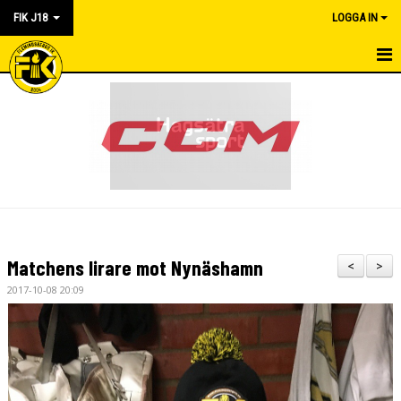
FIK J18
LOGGA IN
HEM
NYHETER
KALENDER
KONTAKT
TRUPPEN
Matchens lirare mot Nynäshamn
<
>
MATCHER
2017-10-08 20:09
SEKRETERIAT
DOKUMENT
BILDGALLERI