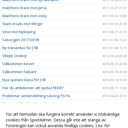
matchens lirare mot Järna
2017-10-01 21:07
Matchens lirare mot visby
2017-09-24 16:08
Stark insats mot Wings!
2017-09-10 20:39
Vinst mot Nyköping
2017-08-31 22:31
Säsongen 2017/2018!
2017-07-08 15:27
Ny tränarduo för J18!
2017-07-08 15:15
Vítejte Ondrej!
2015-10-24 09:43
Välkommen Kevin!
2015-09-25 20:06
Välkommen Fabian!
2015-09-19 20:33
Nya spelare klara för J18!
2015-09-14 15:43
Har du ambitionen att spela J18 Elit?
2015-08-11 15:45
Preliminär serieindelning säsong 15/16
2015-06-03 10:51
"Bygget inför 15/16 fortsätter"
2015-04-18 09:50
Anmäl frånvaro
2014-12-01 10:10
För att hemsidan ska fungera korrekt använder vi nödvändiga
cookies från SportAdmin. Dessa går inte att stänga av.
Ny rutin för att likrikta poängberäkning
2014-10-22 17:15
Föreningen kan också använda frivilliga cookies, t.ex. för
Samling inför träning BJ Elit
2014-10-22 16:59