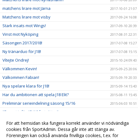
matchens lirare mot Järna
2017-10-01 21:07
Matchens lirare mot visby
2017-09-24 16:08
Stark insats mot Wings!
2017-09-10 20:39
Vinst mot Nyköping
2017-08-31 22:31
Säsongen 2017/2018!
2017-07-08 15:27
Ny tränarduo för J18!
2017-07-08 15:15
Vítejte Ondrej!
2015-10-24 09:43
Välkommen Kevin!
2015-09-25 20:06
Välkommen Fabian!
2015-09-19 20:33
Nya spelare klara för J18!
2015-09-14 15:43
Har du ambitionen att spela J18 Elit?
2015-08-11 15:45
Preliminär serieindelning säsong 15/16
2015-06-03 10:51
"Bygget inför 15/16 fortsätter"
2015-04-18 09:50
Anmäl frånvaro
2014-12-01 10:10
För att hemsidan ska fungera korrekt använder vi nödvändiga
cookies från SportAdmin. Dessa går inte att stänga av.
Ny rutin för att likrikta poängberäkning
2014-10-22 17:15
Föreningen kan också använda frivilliga cookies, t.ex. för
Samling inför träning BJ Elit
2014-10-22 16:59