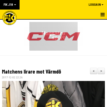
FIK J18
LOGGA IN
HEM
NYHETER
KALENDER
KONTAKT
TRUPPEN
Matchens lirare mot Värmdö
<
>
MATCHER
2017-12-02 22:26
SEKRETERIAT
DOKUMENT
BILDGALLERI