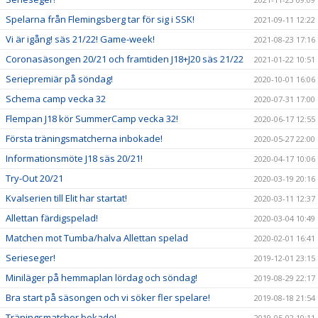
Spelarna från Flemingsberg tar för sig i SSK!
2021-09-11 12:22
Vi är igång! säs 21/22! Game-week!
2021-08-23 17:16
Coronasäsongen 20/21 och framtiden J18+J20 säs 21/22
2021-01-22 10:51
Seriepremiär på söndag!
2020-10-01 16:06
Schema camp vecka 32
2020-07-31 17:00
Flempan J18 kör SummerCamp vecka 32!
2020-06-17 12:55
Första träningsmatcherna inbokade!
2020-05-27 22:00
Informationsmöte J18 säs 20/21!
2020-04-17 10:06
Try-Out 20/21
2020-03-19 20:16
Kvalserien till Elit har startat!
2020-03-11 12:37
Allettan färdigspelad!
2020-03-04 10:49
Matchen mot Tumba/halva Allettan spelad
2020-02-01 16:41
Serieseger!
2019-12-01 23:15
Miniläger på hemmaplan lördag och söndag!
2019-08-29 22:17
Bra start på säsongen och vi söker fler spelare!
2019-08-18 21:54
Träningsmatcher bokade!
2019-05-02 10:11