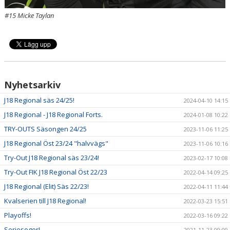
#15 Micke Taylan
Nyhetsarkiv
J18 Regional säs 24/25!
2024-04-10 14:15
J18 Regional - J18 Regional Forts.
2024-01-08 10:22
TRY-OUTS Säsongen 24/25
2023-11-06 11:25
J18 Regional Öst 23/24 "halvvägs"
2023-11-06 10:16
Try-Out J18 Regional säs 23/24!
2023-02-17 10:08
Try-Out FIK J18 Regional Öst 22/23
2022-04-14 09:25
J18 Regional (Elit) Säs 22/23!
2022-04-11 11:44
Kvalserien till J18 Regional!
2022-03-23 15:51
Playoffs!
2022-03-16 09:22
Serieseger!
2021-11-23 09:09