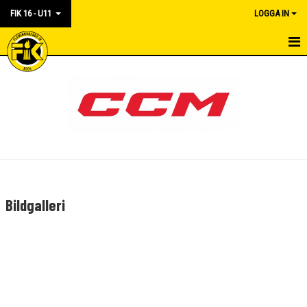
FIK 16 - U11
LOGGA IN
HEM
TRUPPEN
KONTAKT
NYHETER
KALENDER
Bildgalleri
BILDGALLERI
DOKUMENT