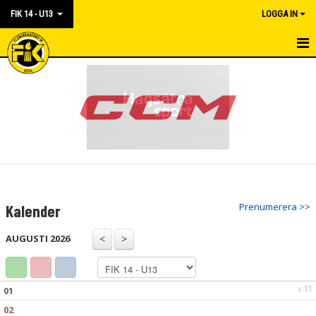
FIK 14 - U13
LOGGA IN
HEM
KALENDER
TRUPPEN
NYHETER
BILDGALLERI
Prenumerera >>
Kalender
DOKUMENT
AUGUSTI 2026
v.31
01
02