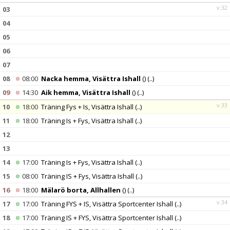
v.32
03
04
05
06
07
08
08:00
Nacka hemma, Visättra Ishall
()
(..)
09
14:30
Aik hemma, Visättra Ishall
()
(..)
v.33
10
18:00
Träning Fys + Is, Visättra Ishall
(..)
11
18:00
Träning Is + Fys, Visättra Ishall
(..)
12
13
14
17:00
Träning Is + Fys, Visättra Ishall
(..)
15
08:00
Träning IS + Fys, Visättra Ishall
(..)
16
18:00
Mälarö borta, Allhallen
()
(..)
v.34
17
17:00
Träning FYS + IS, Visättra Sportcenter Ishall
(..)
18
17:00
Träning IS + FYS, Visättra Sportcenter Ishall
(..)