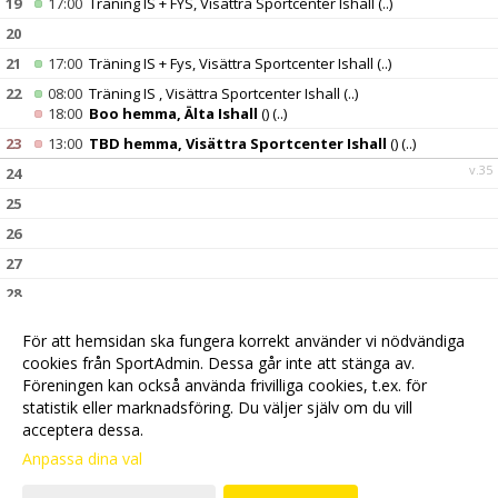
19
17:00
Träning IS + FYS, Visättra Sportcenter Ishall
(..)
20
21
17:00
Träning IS + Fys, Visättra Sportcenter Ishall
(..)
22
08:00
Träning IS , Visättra Sportcenter Ishall
(..)
18:00
Boo hemma, Älta Ishall
()
(..)
23
13:00
TBD hemma, Visättra Sportcenter Ishall
()
(..)
v.35
24
25
26
27
28
29
För att hemsidan ska fungera korrekt använder vi nödvändiga
30
cookies från SportAdmin. Dessa går inte att stänga av.
v.36
31
Föreningen kan också använda frivilliga cookies, t.ex. för
statistik eller marknadsföring. Du väljer själv om du vill
acceptera dessa.
Anpassa dina val
Cookie-
Gå till