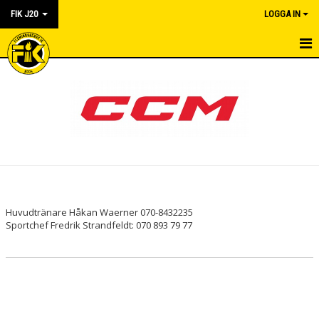
FIK J20
LOGGA IN
HEM
NYHETER
KALENDER
MATCHER
TRUPPEN
Huvudtränare Håkan Waerner 070-8432235
Sportchef Fredrik Strandfeldt: 070 893 79 77
BILDGALLERI
DOKUMENT
KONTAKT